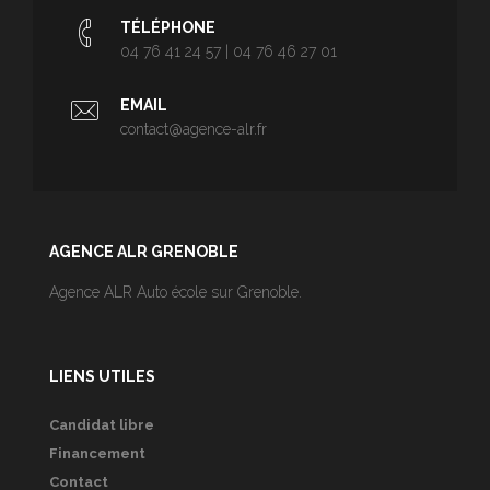
TÉLÉPHONE
04 76 41 24 57 | 04 76 46 27 01
EMAIL
contact@agence-alr.fr
AGENCE ALR GRENOBLE
Agence ALR Auto école sur Grenoble.
LIENS UTILES
Candidat libre
Financement
Contact