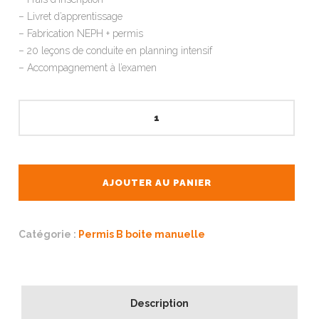
– Livret d’apprentissage
– Fabrication NEPH + permis
– 20 leçons de conduite en planning intensif
– Accompagnement à l’examen
quantité
de
Pack
20h
Accéléré
AJOUTER AU PANIER
–
Boîte
Manuelle
Catégorie :
Permis B boite manuelle
Description