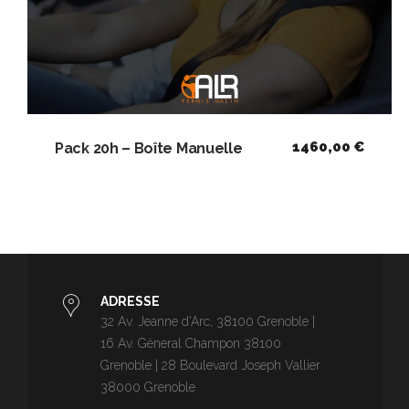
1460,00
€
Pack 20h – Boîte Manuelle
ADRESSE
32 Av. Jeanne d'Arc, 38100 Grenoble |
16 Av. Géneral Champon 38100
Grenoble | 28 Boulevard Joseph Vallier
38000 Grenoble