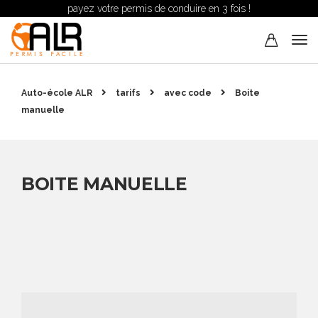
payez votre permis de conduire en 3 fois !
Auto-école ALR
tarifs
avec code
Boite
manuelle
BOITE MANUELLE